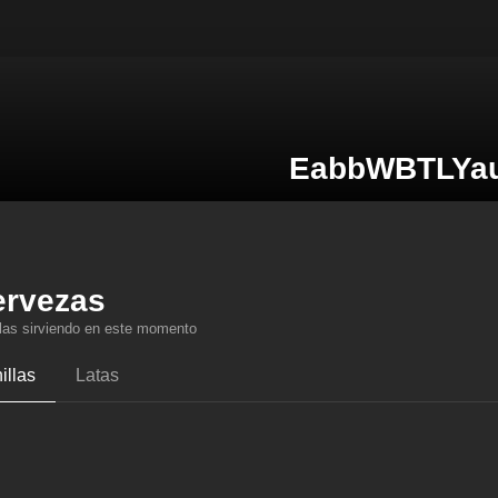
EabbWBTLYa
ervezas
llas sirviendo en este momento
illas
Latas