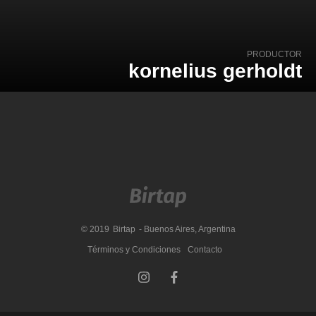
PRODUCTOR
kornelius gerholdt
© 2019
Birtap
- Buenos Aires, Argentina
Términos y Condiciones
Contacto